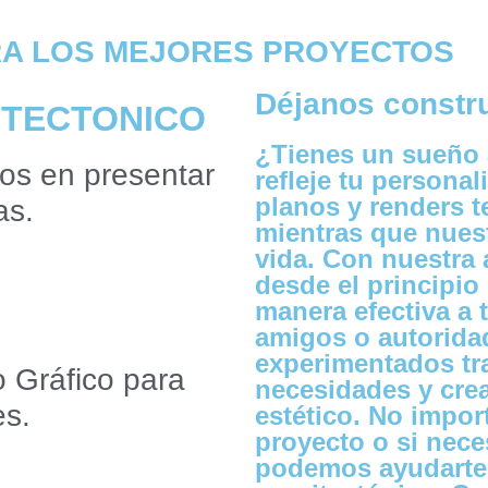
RA LOS MEJORES PROYECTOS
Déjanos constru
ITECTONICO
¿Tienes un sueño 
os en presentar
refleje tu personal
planos y renders t
as.
mientras que nuest
vida. Con nuestra 
desde el principio 
manera efectiva a t
amigos o autorida
experimentados tr
 Gráfico para
necesidades y crea
es.
estético. No impo
proyecto o si neces
podemos ayudarte 