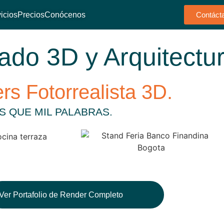
icios
Precios
Conócenos
Contáct
do 3D y Arquitectu
rs Fotorrealista 3D.
 QUE MIL PALABRAS.
Ver Portafolio de Render Completo