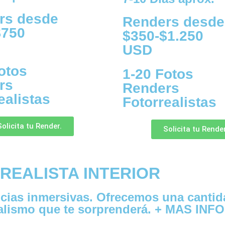
rs desde
Renders desde
$750
$350-$1.250
USD
otos
1-20 Fotos
rs
Renders
ealistas
Fotorrealistas
Solicita tu Render.
Solicita tu Render
REALISTA INTERIOR
as inmersivas. Ofrecemos una cantidad 
ealismo que te sorprenderá. + MAS INF