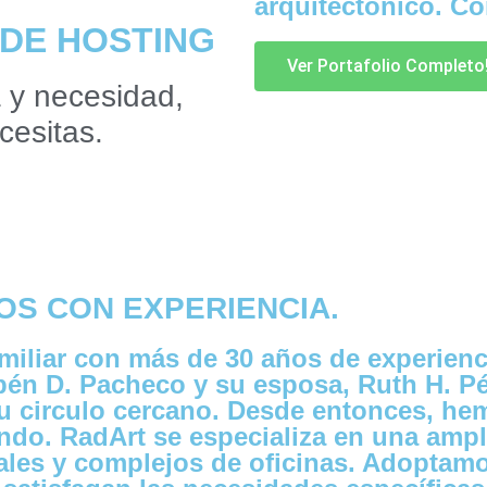
arquitectónico. C
 DE HOSTING
Ver Portafolio Completo
 y necesidad,
cesitas.
OS CON EXPERIENCIA.
miliar con más de 30 años de experienc
én D. Pacheco y su esposa, Ruth H. Pé
su circulo cercano. Desde entonces, h
undo. RadArt se especializa en una amp
iales y complejos de oficinas. Adopta