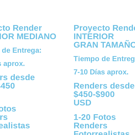
cto Render
Proyecto Rend
IOR MEDIANO
INTERIOR
GRAN TAMAÑ
 de Entrega:
Tiempo de Entreg
s aprox.
7-10 Días aprox.
rs desde
$450
Renders desde
$450-$900
USD
otos
rs
1-20 Fotos
ealistas
Renders
Fotorrealistas