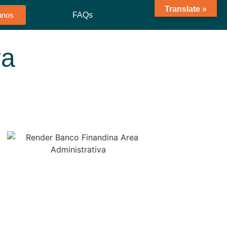
Translate »
FAQs
anos
ra